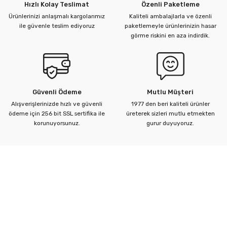
Hızlı Kolay Teslimat
Özenli Paketleme
Ürünlerinizi anlaşmalı kargolarımız
Kaliteli ambalajlarla ve özenli
ile güvenle teslim ediyoruz
paketlemeyle ürünlerinizin hasar
görme riskini en aza indirdik.
Güvenli Ödeme
Mutlu Müşteri
Alışverişlerinizde hızlı ve güvenli
1977 den beri kaliteli ürünler
ödeme için 256 bit SSL sertifika ile
üreterek sizleri mutlu etmekten
korunuyorsunuz.
gurur duyuyoruz.
Kurumsal
Yardım Merkezi