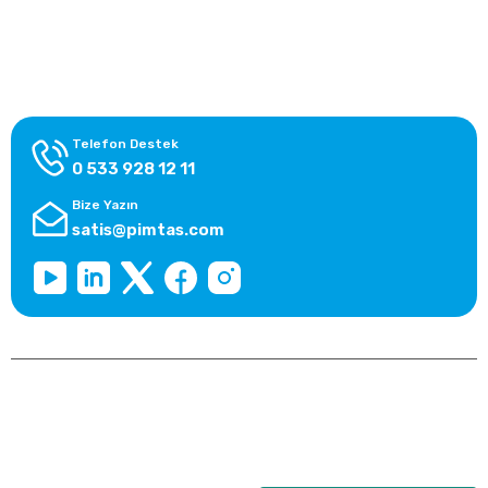
Alışveriş Bilgileri
Kategoriler
Telefon Destek
0 533 928 12 11
Bize Yazın
satis@pimtas.com
Copyright 2026 © pimplast.com, Tüm Hakları Saklıdır.
Kredi kartı bilgileriniz 256bit SSL sertifikası ile korunmaktadır.