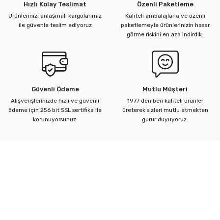
Hızlı Kolay Teslimat
Özenli Paketleme
Ürünlerinizi anlaşmalı kargolarımız
Kaliteli ambalajlarla ve özenli
ile güvenle teslim ediyoruz
paketlemeyle ürünlerinizin hasar
görme riskini en aza indirdik.
Güvenli Ödeme
Mutlu Müşteri
Alışverişlerinizde hızlı ve güvenli
1977 den beri kaliteli ürünler
ödeme için 256 bit SSL sertifika ile
üreterek sizleri mutlu etmekten
korunuyorsunuz.
gurur duyuyoruz.
Kurumsal
Yardım Merkezi