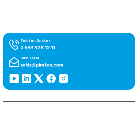
Alışveriş Bilgileri
Kategoriler
Telefon Destek
0 533 928 12 11
Bize Yazın
satis@pimtas.com
Copyright 2026 © pimplast.com, Tüm Hakları Saklıdır.
Kredi kartı bilgileriniz 256bit SSL sertifikası ile korunmaktadır.