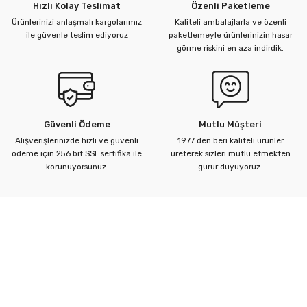
Hızlı Kolay Teslimat
Özenli Paketleme
Ürünlerinizi anlaşmalı kargolarımız
Kaliteli ambalajlarla ve özenli
ile güvenle teslim ediyoruz
paketlemeyle ürünlerinizin hasar
görme riskini en aza indirdik.
Güvenli Ödeme
Mutlu Müşteri
Alışverişlerinizde hızlı ve güvenli
1977 den beri kaliteli ürünler
ödeme için 256 bit SSL sertifika ile
üreterek sizleri mutlu etmekten
korunuyorsunuz.
gurur duyuyoruz.
Kurumsal
Yardım Merkezi