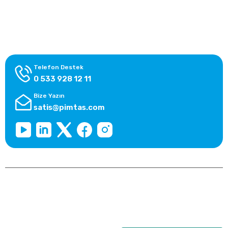
Alışveriş Bilgileri
Kategoriler
Telefon Destek
0 533 928 12 11
Bize Yazın
satis@pimtas.com
Copyright 2026 © pimplast.com, Tüm Hakları Saklıdır.
Kredi kartı bilgileriniz 256bit SSL sertifikası ile korunmaktadır.