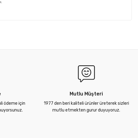
ı.
e
Mutlu Müşteri
nli ödeme için
1977 den beri kaliteli ürünler üreterek sizleri
unuyorsunuz.
mutlu etmekten gurur duyuyoruz.