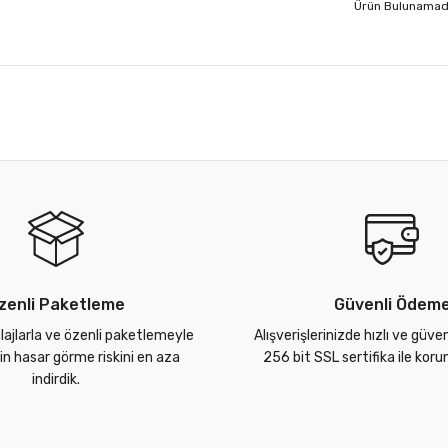
Ürün Bulunamad
zenli Paketleme
Güvenli Ödem
lajlarla ve özenli paketlemeyle
Alışverişlerinizde hızlı ve güve
zin hasar görme riskini en aza
256 bit SSL sertifika ile kor
indirdik.