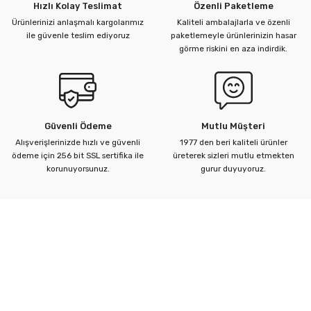
Hızlı Kolay Teslimat
Özenli Paketleme
Ürünlerinizi anlaşmalı kargolarımız
Kaliteli ambalajlarla ve özenli
ile güvenle teslim ediyoruz
paketlemeyle ürünlerinizin hasar
görme riskini en aza indirdik.
Güvenli Ödeme
Mutlu Müşteri
Alışverişlerinizde hızlı ve güvenli
1977 den beri kaliteli ürünler
ödeme için 256 bit SSL sertifika ile
üreterek sizleri mutlu etmekten
korunuyorsunuz.
gurur duyuyoruz.
Kurumsal
Yardım Merkezi