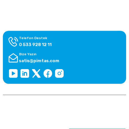
Alışveriş Bilgileri
Kategoriler
Telefon Destek
0 533 928 12 11
Bize Yazın
satis@pimtas.com
Copyright 2026 © pimplast.com, Tüm Hakları Saklıdır.
Kredi kartı bilgileriniz 256bit SSL sertifikası ile korunmaktadır.