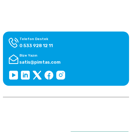
Alışveriş Bilgileri
Kategoriler
Telefon Destek
0 533 928 12 11
Bize Yazın
satis@pimtas.com
Copyright 2026 © pimplast.com, Tüm Hakları Saklıdır.
Kredi kartı bilgileriniz 256bit SSL sertifikası ile korunmaktadır.