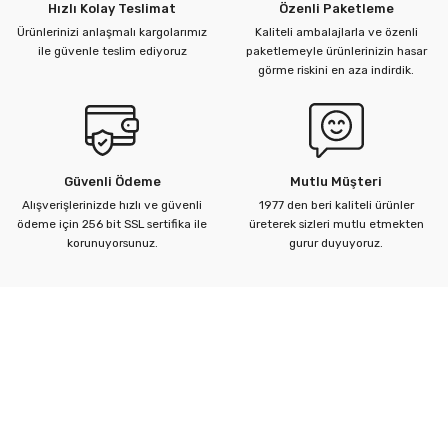
Hızlı Kolay Teslimat
Özenli Paketleme
Ürünlerinizi anlaşmalı kargolarımız
Kaliteli ambalajlarla ve özenli
ile güvenle teslim ediyoruz
paketlemeyle ürünlerinizin hasar
görme riskini en aza indirdik.
Güvenli Ödeme
Mutlu Müşteri
Alışverişlerinizde hızlı ve güvenli
1977 den beri kaliteli ürünler
ödeme için 256 bit SSL sertifika ile
üreterek sizleri mutlu etmekten
korunuyorsunuz.
gurur duyuyoruz.
Kurumsal
Yardım Merkezi