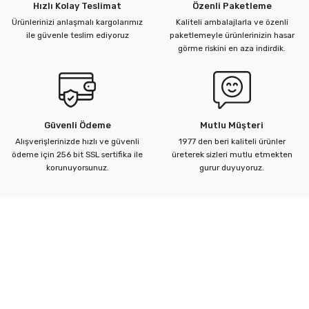
Hızlı Kolay Teslimat
Özenli Paketleme
Ürünlerinizi anlaşmalı kargolarımız
Kaliteli ambalajlarla ve özenli
ile güvenle teslim ediyoruz
paketlemeyle ürünlerinizin hasar
görme riskini en aza indirdik.
Güvenli Ödeme
Mutlu Müşteri
Alışverişlerinizde hızlı ve güvenli
1977 den beri kaliteli ürünler
ödeme için 256 bit SSL sertifika ile
üreterek sizleri mutlu etmekten
korunuyorsunuz.
gurur duyuyoruz.
Kurumsal
Yardım Merkezi