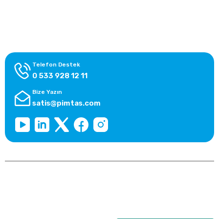
Alışveriş Bilgileri
Kategoriler
Telefon Destek
0 533 928 12 11
Bize Yazın
satis@pimtas.com
Copyright 2026 © pimplast.com, Tüm Hakları Saklıdır.
Kredi kartı bilgileriniz 256bit SSL sertifikası ile korunmaktadır.