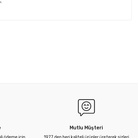
ı.
e
Mutlu Müşteri
nli ödeme için
1977 den beri kaliteli ürünler üreterek sizleri