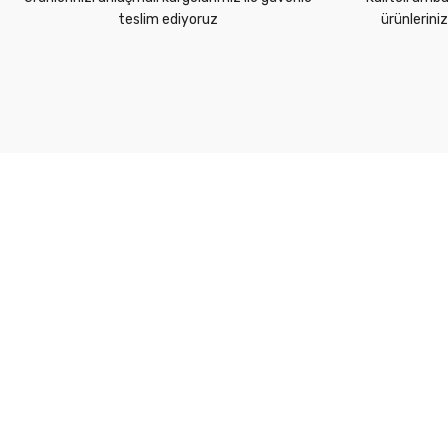
teslim ediyoruz
ürünlerini
Kurumsal
Yardım Merkezi
Markalarımız
Kargo Takip
Üyelik Sözleşmesi
İade Politikası
Gizlilik & Güvenlik
Mesafeli Satış Sözleşmesi
Kişisel Veriler Politikası
Gizlilik Politikası
İade & Değişim
Müşteri Hizmetleri