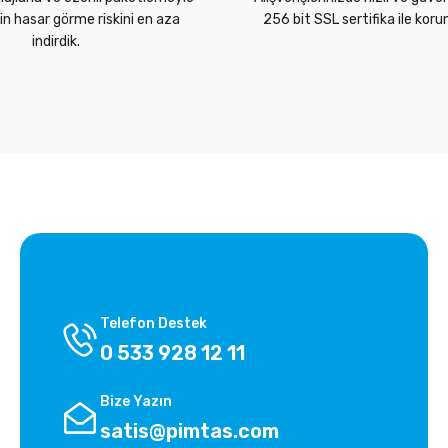
zin hasar görme riskini en aza
256 bit SSL sertifika ile kor
indirdik.
Telefon Destek
0 533 928 12 11
Bize Yazın
satis@pimtas.com