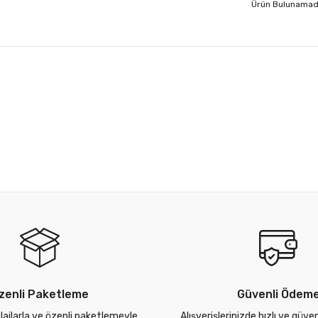
Ürün Bulunamad
zenli Paketleme
Güvenli Ödem
lajlarla ve özenli paketlemeyle
Alışverişlerinizde hızlı ve güve