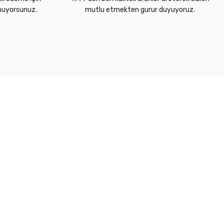
unuyorsunuz.
mutlu etmekten gurur duyuyoruz.
Alışveriş Bilgileri
Kategoriler
Ödeme & Teslimat
Borular
Üye Girişi
Ek Parçalar
Üye Ol
Vanalar
Hesabım
Havuz Ekipmanları
Sepetim
Filtre Sistemleri