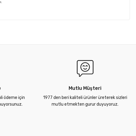
ı.
e
Mutlu Müşteri
nli ödeme için
1977 den beri kaliteli ürünler üreterek sizleri
unuyorsunuz.
mutlu etmekten gurur duyuyoruz.