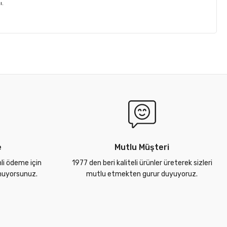
ı.
e
Mutlu Müşteri
nli ödeme için
1977 den beri kaliteli ürünler üreterek sizleri
unuyorsunuz.
mutlu etmekten gurur duyuyoruz.