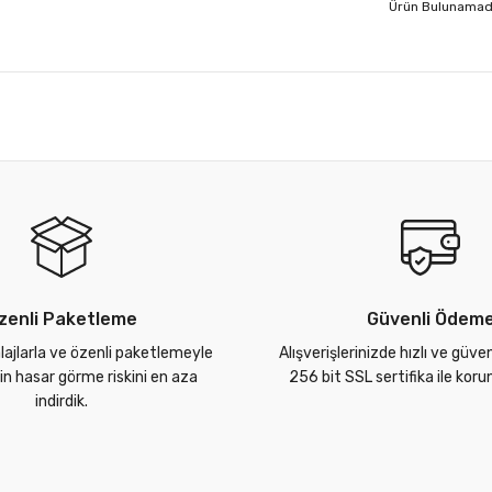
Ürün Bulunamad
zenli Paketleme
Güvenli Ödem
lajlarla ve özenli paketlemeyle
Alışverişlerinizde hızlı ve güve
zin hasar görme riskini en aza
256 bit SSL sertifika ile kor
indirdik.