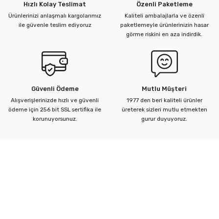
Hızlı Kolay Teslimat
Özenli Paketleme
Ürünlerinizi anlaşmalı kargolarımız
Kaliteli ambalajlarla ve özenli
ile güvenle teslim ediyoruz
paketlemeyle ürünlerinizin hasar
görme riskini en aza indirdik.
Güvenli Ödeme
Mutlu Müşteri
Alışverişlerinizde hızlı ve güvenli
1977 den beri kaliteli ürünler
ödeme için 256 bit SSL sertifika ile
üreterek sizleri mutlu etmekten
korunuyorsunuz.
gurur duyuyoruz.
Kurumsal
Yardım Merkezi