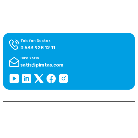
Alışveriş Bilgileri
Kategoriler
Telefon Destek
0 533 928 12 11
Bize Yazın
satis@pimtas.com
Copyright 2026 © pimplast.com, Tüm Hakları Saklıdır.
Kredi kartı bilgileriniz 256bit SSL sertifikası ile korunmaktadır.