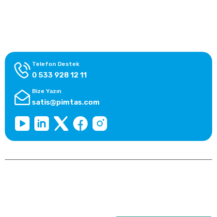
Alışveriş Bilgileri
Kategoriler
Telefon Destek
0 533 928 12 11
Bize Yazın
satis@pimtas.com
Copyright 2026 © pimplast.com, Tüm Hakları Saklıdır.
Kredi kartı bilgileriniz 256bit SSL sertifikası ile korunmaktadır.