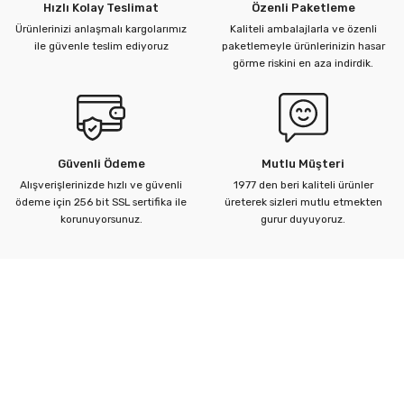
Hızlı Kolay Teslimat
Özenli Paketleme
Ürünlerinizi anlaşmalı kargolarımız
Kaliteli ambalajlarla ve özenli
ile güvenle teslim ediyoruz
paketlemeyle ürünlerinizin hasar
görme riskini en aza indirdik.
Güvenli Ödeme
Mutlu Müşteri
Alışverişlerinizde hızlı ve güvenli
1977 den beri kaliteli ürünler
ödeme için 256 bit SSL sertifika ile
üreterek sizleri mutlu etmekten
korunuyorsunuz.
gurur duyuyoruz.
Kurumsal
Yardım Merkezi