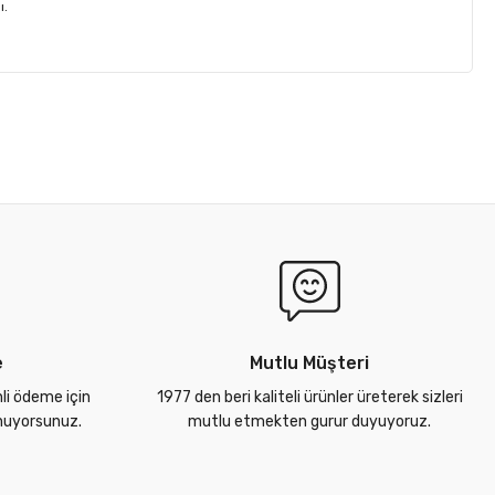
ı.
e
Mutlu Müşteri
nli ödeme için
1977 den beri kaliteli ürünler üreterek sizleri
unuyorsunuz.
mutlu etmekten gurur duyuyoruz.