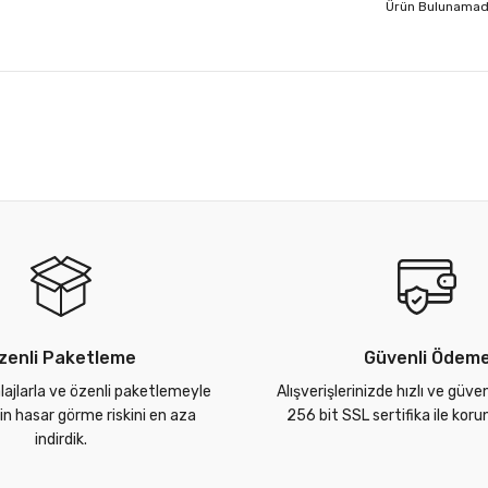
Ürün Bulunamad
zenli Paketleme
Güvenli Ödem
lajlarla ve özenli paketlemeyle
Alışverişlerinizde hızlı ve güve
zin hasar görme riskini en aza
256 bit SSL sertifika ile kor
indirdik.