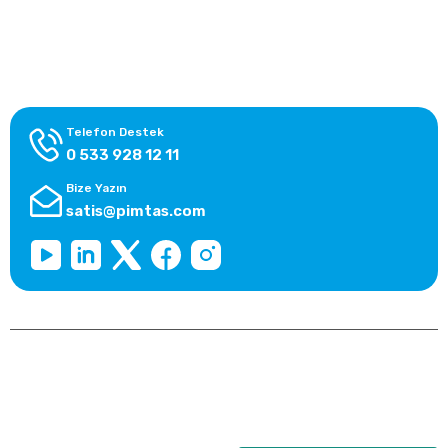
Alışveriş Bilgileri
Kategoriler
Telefon Destek
0 533 928 12 11
Bize Yazın
satis@pimtas.com
Copyright 2026 © pimplast.com, Tüm Hakları Saklıdır.
Kredi kartı bilgileriniz 256bit SSL sertifikası ile korunmaktadır.