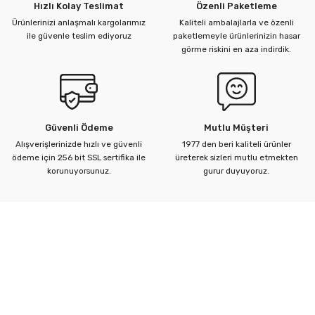
Hızlı Kolay Teslimat
Özenli Paketleme
Ürünlerinizi anlaşmalı kargolarımız
Kaliteli ambalajlarla ve özenli
ile güvenle teslim ediyoruz
paketlemeyle ürünlerinizin hasar
görme riskini en aza indirdik.
Güvenli Ödeme
Mutlu Müşteri
Alışverişlerinizde hızlı ve güvenli
1977 den beri kaliteli ürünler
ödeme için 256 bit SSL sertifika ile
üreterek sizleri mutlu etmekten
korunuyorsunuz.
gurur duyuyoruz.
Kurumsal
Yardım Merkezi