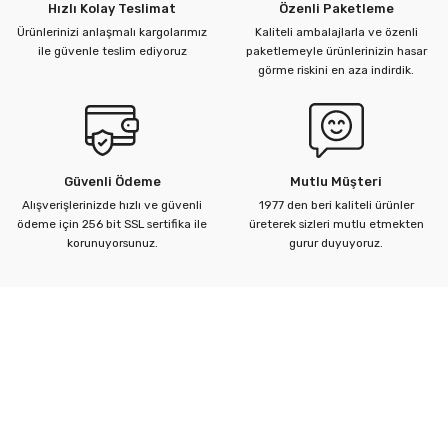
Hızlı Kolay Teslimat
Özenli Paketleme
Ürünlerinizi anlaşmalı kargolarımız
Kaliteli ambalajlarla ve özenli
ile güvenle teslim ediyoruz
paketlemeyle ürünlerinizin hasar
görme riskini en aza indirdik.
Güvenli Ödeme
Mutlu Müşteri
Alışverişlerinizde hızlı ve güvenli
1977 den beri kaliteli ürünler
ödeme için 256 bit SSL sertifika ile
üreterek sizleri mutlu etmekten
korunuyorsunuz.
gurur duyuyoruz.
Kurumsal
Yardım Merkezi