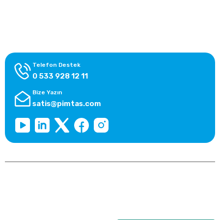
Alışveriş Bilgileri
Kategoriler
Telefon Destek
0 533 928 12 11
Bize Yazın
satis@pimtas.com
Copyright 2026 © pimplast.com, Tüm Hakları Saklıdır.
Kredi kartı bilgileriniz 256bit SSL sertifikası ile korunmaktadır.