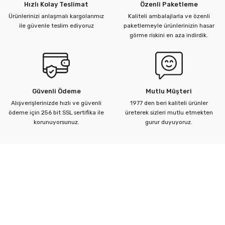
Hızlı Kolay Teslimat
Özenli Paketleme
Ürünlerinizi anlaşmalı kargolarımız
Kaliteli ambalajlarla ve özenli
ile güvenle teslim ediyoruz
paketlemeyle ürünlerinizin hasar
görme riskini en aza indirdik.
Güvenli Ödeme
Mutlu Müşteri
Alışverişlerinizde hızlı ve güvenli
1977 den beri kaliteli ürünler
ödeme için 256 bit SSL sertifika ile
üreterek sizleri mutlu etmekten
korunuyorsunuz.
gurur duyuyoruz.
Kurumsal
Yardım Merkezi