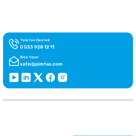
Alışveriş Bilgileri
Kategoriler
Telefon Destek
0 533 928 12 11
Bize Yazın
satis@pimtas.com
Copyright 2026 © pimplast.com, Tüm Hakları Saklıdır.
Kredi kartı bilgileriniz 256bit SSL sertifikası ile korunmaktadır.