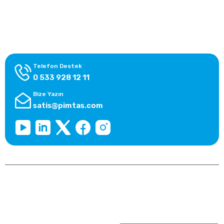
Alışveriş Bilgileri
Kategoriler
Telefon Destek
0 533 928 12 11
Bize Yazın
satis@pimtas.com
Copyright 2026 © pimplast.com, Tüm Hakları Saklıdır.
Kredi kartı bilgileriniz 256bit SSL sertifikası ile korunmaktadır.