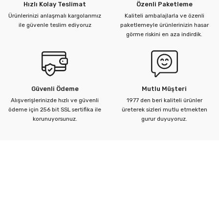
Hızlı Kolay Teslimat
Özenli Paketleme
Ürünlerinizi anlaşmalı kargolarımız
Kaliteli ambalajlarla ve özenli
ile güvenle teslim ediyoruz
paketlemeyle ürünlerinizin hasar
görme riskini en aza indirdik.
Güvenli Ödeme
Mutlu Müşteri
Alışverişlerinizde hızlı ve güvenli
1977 den beri kaliteli ürünler
ödeme için 256 bit SSL sertifika ile
üreterek sizleri mutlu etmekten
korunuyorsunuz.
gurur duyuyoruz.
Kurumsal
Yardım Merkezi