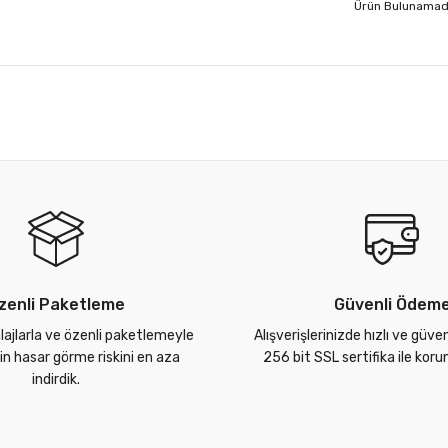
Ürün Bulunamad
zenli Paketleme
Güvenli Ödem
lajlarla ve özenli paketlemeyle
Alışverişlerinizde hızlı ve güve
zin hasar görme riskini en aza
256 bit SSL sertifika ile kor
indirdik.