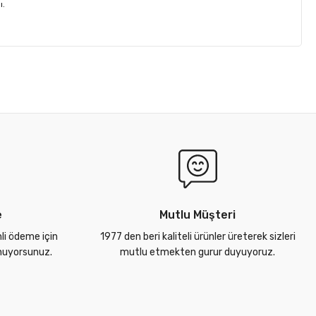
ı.
e
Mutlu Müşteri
nli ödeme için
1977 den beri kaliteli ürünler üreterek sizleri
unuyorsunuz.
mutlu etmekten gurur duyuyoruz.