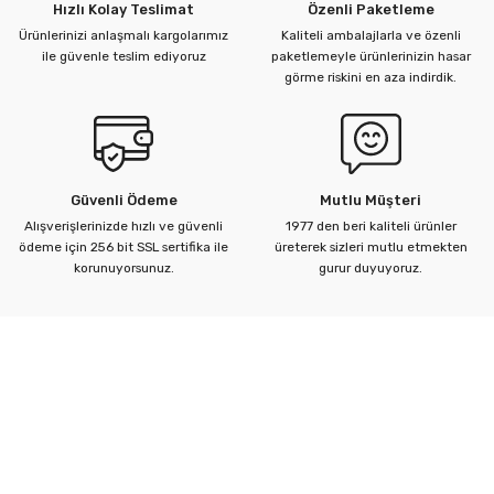
Hızlı Kolay Teslimat
Özenli Paketleme
Ürünlerinizi anlaşmalı kargolarımız
Kaliteli ambalajlarla ve özenli
ile güvenle teslim ediyoruz
paketlemeyle ürünlerinizin hasar
görme riskini en aza indirdik.
Güvenli Ödeme
Mutlu Müşteri
Alışverişlerinizde hızlı ve güvenli
1977 den beri kaliteli ürünler
ödeme için 256 bit SSL sertifika ile
üreterek sizleri mutlu etmekten
korunuyorsunuz.
gurur duyuyoruz.
Kurumsal
Yardım Merkezi