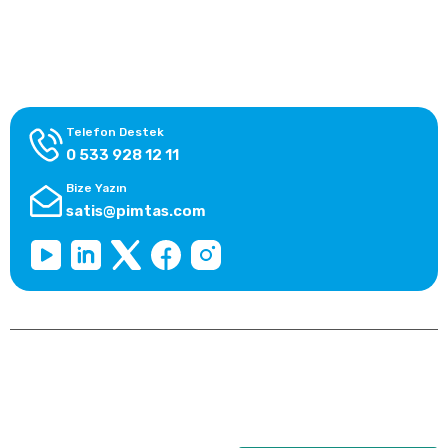
Alışveriş Bilgileri
Kategoriler
Telefon Destek
0 533 928 12 11
Bize Yazın
satis@pimtas.com
Copyright 2026 © pimplast.com, Tüm Hakları Saklıdır.
Kredi kartı bilgileriniz 256bit SSL sertifikası ile korunmaktadır.