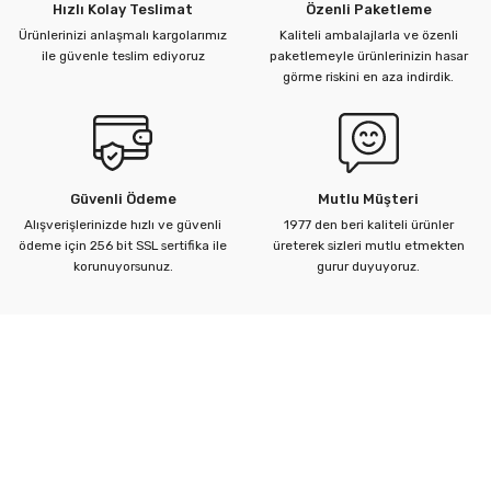
Hızlı Kolay Teslimat
Özenli Paketleme
Ürünlerinizi anlaşmalı kargolarımız
Kaliteli ambalajlarla ve özenli
ile güvenle teslim ediyoruz
paketlemeyle ürünlerinizin hasar
görme riskini en aza indirdik.
Güvenli Ödeme
Mutlu Müşteri
Alışverişlerinizde hızlı ve güvenli
1977 den beri kaliteli ürünler
ödeme için 256 bit SSL sertifika ile
üreterek sizleri mutlu etmekten
korunuyorsunuz.
gurur duyuyoruz.
Kurumsal
Yardım Merkezi