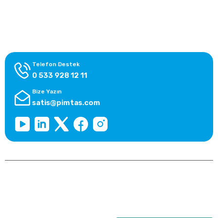
Alışveriş Bilgileri
Kategoriler
Telefon Destek
0 533 928 12 11
Bize Yazın
satis@pimtas.com
Copyright 2026 © pimplast.com, Tüm Hakları Saklıdır.
Kredi kartı bilgileriniz 256bit SSL sertifikası ile korunmaktadır.