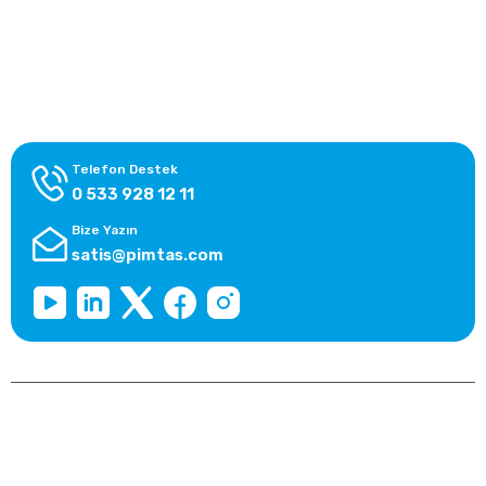
Alışveriş Bilgileri
Kategoriler
Telefon Destek
0 533 928 12 11
Bize Yazın
satis@pimtas.com
Copyright 2026 © pimplast.com, Tüm Hakları Saklıdır.
Kredi kartı bilgileriniz 256bit SSL sertifikası ile korunmaktadır.