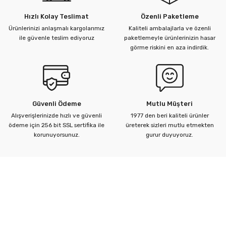
Hızlı Kolay Teslimat
Özenli Paketleme
Ürünlerinizi anlaşmalı kargolarımız
Kaliteli ambalajlarla ve özenli
ile güvenle teslim ediyoruz
paketlemeyle ürünlerinizin hasar
görme riskini en aza indirdik.
Güvenli Ödeme
Mutlu Müşteri
Alışverişlerinizde hızlı ve güvenli
1977 den beri kaliteli ürünler
ödeme için 256 bit SSL sertifika ile
üreterek sizleri mutlu etmekten
korunuyorsunuz.
gurur duyuyoruz.
Kurumsal
Yardım Merkezi