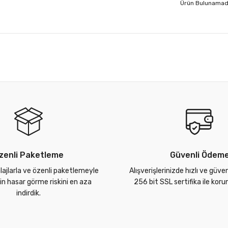
Ürün Bulunamad
zenli Paketleme
Güvenli Ödem
lajlarla ve özenli paketlemeyle
Alışverişlerinizde hızlı ve güve
zin hasar görme riskini en aza
256 bit SSL sertifika ile kor
indirdik.