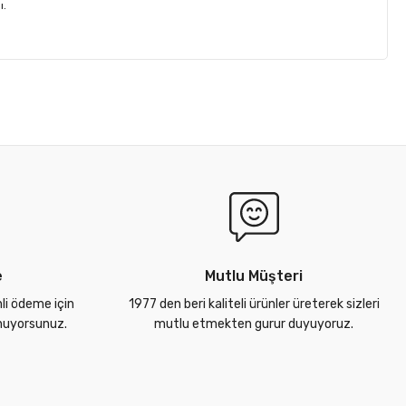
ı.
e
Mutlu Müşteri
nli ödeme için
1977 den beri kaliteli ürünler üreterek sizleri
unuyorsunuz.
mutlu etmekten gurur duyuyoruz.