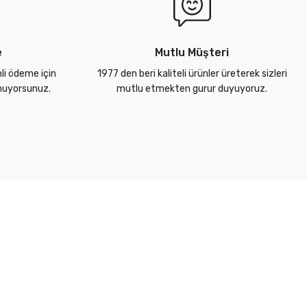
e
Mutlu Müşteri
nli ödeme için
1977 den beri kaliteli ürünler üreterek sizleri
unuyorsunuz.
mutlu etmekten gurur duyuyoruz.
Alışveriş Bilgileri
Kategoriler
Ödeme & Teslimat
Borular
Üye Girişi
Ek Parçalar