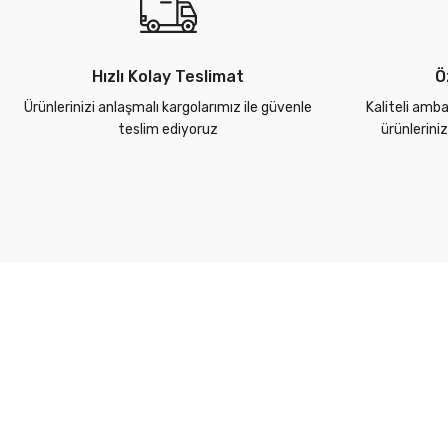
Hızlı Kolay Teslimat
Ö
Ürünlerinizi anlaşmalı kargolarımız ile güvenle
Kaliteli amba
teslim ediyoruz
ürünlerini
Kurumsal
Yardım Merkezi
Markalarımız
Kargo Takip
Üyelik Sözleşmesi
İade Politikası