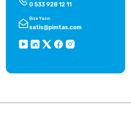
0 533 928 12 11
Bize Yazın
satis@pimtas.com