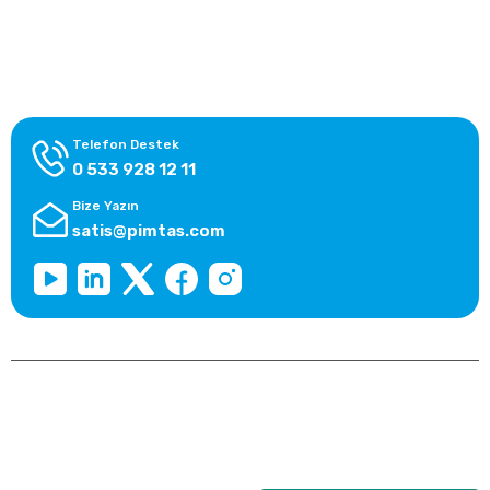
Alışveriş Bilgileri
Kategoriler
Telefon Destek
0 533 928 12 11
Bize Yazın
satis@pimtas.com
Copyright 2026 © pimplast.com, Tüm Hakları Saklıdır.
Kredi kartı bilgileriniz 256bit SSL sertifikası ile korunmaktadır.