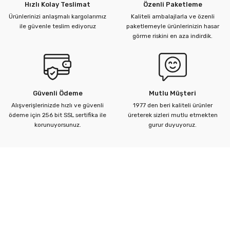
Hızlı Kolay Teslimat
Özenli Paketleme
Ürünlerinizi anlaşmalı kargolarımız
Kaliteli ambalajlarla ve özenli
ile güvenle teslim ediyoruz
paketlemeyle ürünlerinizin hasar
görme riskini en aza indirdik.
Güvenli Ödeme
Mutlu Müşteri
Alışverişlerinizde hızlı ve güvenli
1977 den beri kaliteli ürünler
ödeme için 256 bit SSL sertifika ile
üreterek sizleri mutlu etmekten
korunuyorsunuz.
gurur duyuyoruz.
Kurumsal
Yardım Merkezi