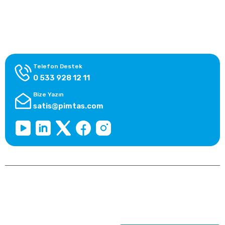
Alışveriş Bilgileri
Kategoriler
Telefon Destek
0 533 928 12 11
Bize Yazın
satis@pimtas.com
Copyright 2026 © pimplast.com, Tüm Hakları Saklıdır.
Kredi kartı bilgileriniz 256bit SSL sertifikası ile korunmaktadır.