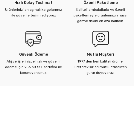
Hızlı Kolay Teslimat
Özenli Paketleme
Ürünlerinizi anlaşmalı kargolarımız
Kaliteli ambalajlarla ve özenli
ile güvenle teslim ediyoruz
paketlemeyle ürünlerinizin hasar
görme riskini en aza indirdik.
Güvenli Ödeme
Mutlu Müşteri
Alışverişlerinizde hızlı ve güvenli
1977 den beri kaliteli ürünler
ödeme için 256 bit SSL sertifika ile
üreterek sizleri mutlu etmekten
korunuyorsunuz.
gurur duyuyoruz.
Kurumsal
Yardım Merkezi