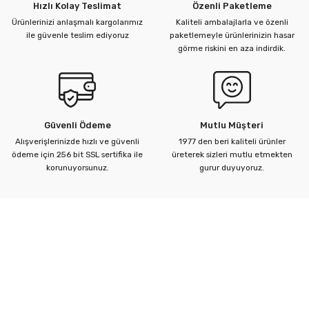
Hızlı Kolay Teslimat
Özenli Paketleme
Ürünlerinizi anlaşmalı kargolarımız
Kaliteli ambalajlarla ve özenli
ile güvenle teslim ediyoruz
paketlemeyle ürünlerinizin hasar
görme riskini en aza indirdik.
Güvenli Ödeme
Mutlu Müşteri
Alışverişlerinizde hızlı ve güvenli
1977 den beri kaliteli ürünler
ödeme için 256 bit SSL sertifika ile
üreterek sizleri mutlu etmekten
korunuyorsunuz.
gurur duyuyoruz.
Kurumsal
Yardım Merkezi