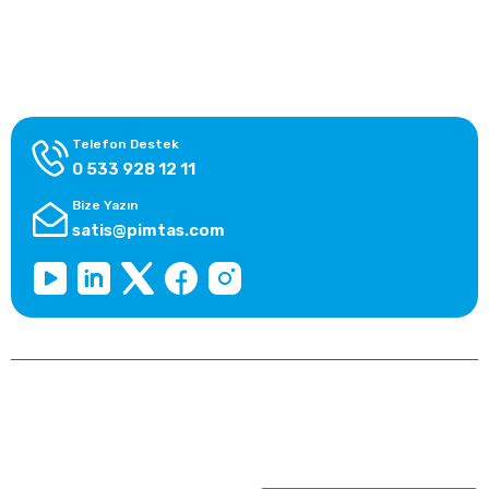
Alışveriş Bilgileri
Kategoriler
Telefon Destek
0 533 928 12 11
Bize Yazın
satis@pimtas.com
Copyright 2026 © pimplast.com, Tüm Hakları Saklıdır.
Kredi kartı bilgileriniz 256bit SSL sertifikası ile korunmaktadır.