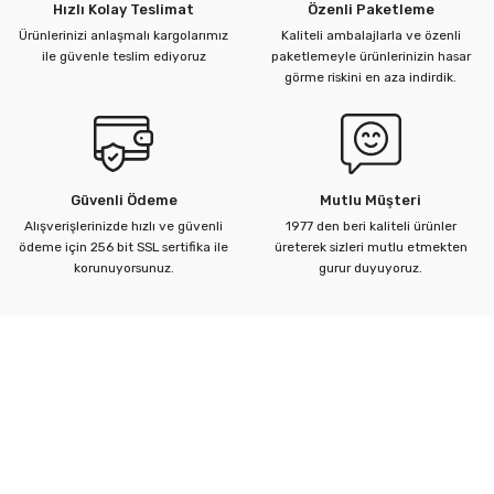
Hızlı Kolay Teslimat
Özenli Paketleme
Ürünlerinizi anlaşmalı kargolarımız
Kaliteli ambalajlarla ve özenli
ile güvenle teslim ediyoruz
paketlemeyle ürünlerinizin hasar
görme riskini en aza indirdik.
Güvenli Ödeme
Mutlu Müşteri
Alışverişlerinizde hızlı ve güvenli
1977 den beri kaliteli ürünler
ödeme için 256 bit SSL sertifika ile
üreterek sizleri mutlu etmekten
korunuyorsunuz.
gurur duyuyoruz.
Kurumsal
Yardım Merkezi