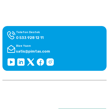
Alışveriş Bilgileri
Kategoriler
Telefon Destek
0 533 928 12 11
Bize Yazın
satis@pimtas.com
Copyright 2026 © pimplast.com, Tüm Hakları Saklıdır.
Kredi kartı bilgileriniz 256bit SSL sertifikası ile korunmaktadır.