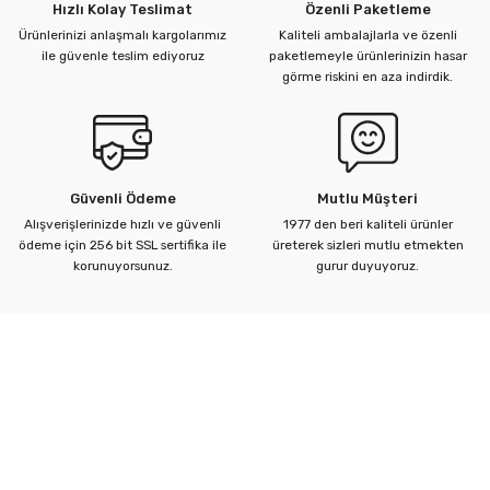
Hızlı Kolay Teslimat
Özenli Paketleme
Ürünlerinizi anlaşmalı kargolarımız
Kaliteli ambalajlarla ve özenli
ile güvenle teslim ediyoruz
paketlemeyle ürünlerinizin hasar
görme riskini en aza indirdik.
Güvenli Ödeme
Mutlu Müşteri
Alışverişlerinizde hızlı ve güvenli
1977 den beri kaliteli ürünler
ödeme için 256 bit SSL sertifika ile
üreterek sizleri mutlu etmekten
korunuyorsunuz.
gurur duyuyoruz.
Kurumsal
Yardım Merkezi