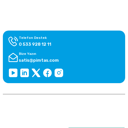
Alışveriş Bilgileri
Kategoriler
Telefon Destek
0 533 928 12 11
Bize Yazın
satis@pimtas.com
Copyright 2026 © pimplast.com, Tüm Hakları Saklıdır.
Kredi kartı bilgileriniz 256bit SSL sertifikası ile korunmaktadır.