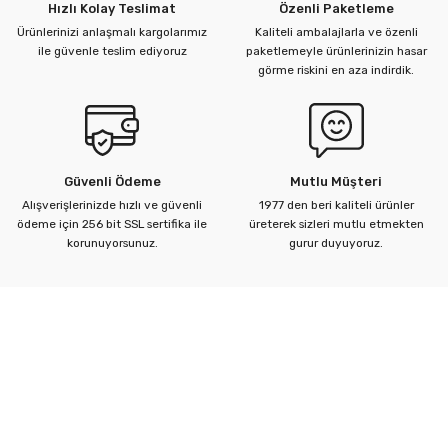
Hızlı Kolay Teslimat
Özenli Paketleme
Ürünlerinizi anlaşmalı kargolarımız
Kaliteli ambalajlarla ve özenli
ile güvenle teslim ediyoruz
paketlemeyle ürünlerinizin hasar
görme riskini en aza indirdik.
Güvenli Ödeme
Mutlu Müşteri
Alışverişlerinizde hızlı ve güvenli
1977 den beri kaliteli ürünler
ödeme için 256 bit SSL sertifika ile
üreterek sizleri mutlu etmekten
korunuyorsunuz.
gurur duyuyoruz.
Kurumsal
Yardım Merkezi