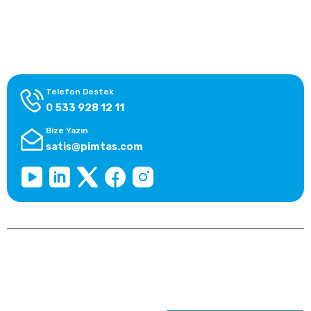
Alışveriş Bilgileri
Kategoriler
Telefon Destek
0 533 928 12 11
Bize Yazın
satis@pimtas.com
Copyright 2026 © pimplast.com, Tüm Hakları Saklıdır.
Kredi kartı bilgileriniz 256bit SSL sertifikası ile korunmaktadır.