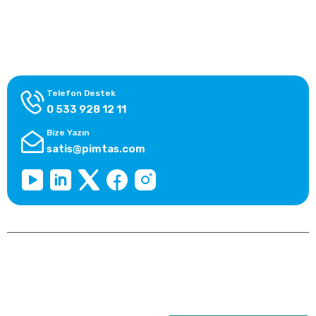
Alışveriş Bilgileri
Kategoriler
Telefon Destek
0 533 928 12 11
Bize Yazın
satis@pimtas.com
Copyright 2026 © pimplast.com, Tüm Hakları Saklıdır.
Kredi kartı bilgileriniz 256bit SSL sertifikası ile korunmaktadır.