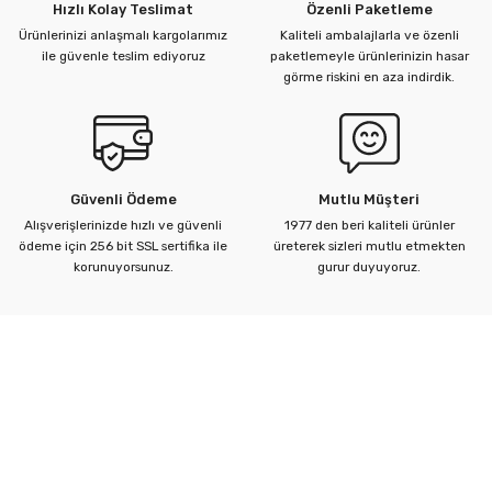
Hızlı Kolay Teslimat
Özenli Paketleme
Ürünlerinizi anlaşmalı kargolarımız
Kaliteli ambalajlarla ve özenli
ile güvenle teslim ediyoruz
paketlemeyle ürünlerinizin hasar
görme riskini en aza indirdik.
Güvenli Ödeme
Mutlu Müşteri
Alışverişlerinizde hızlı ve güvenli
1977 den beri kaliteli ürünler
ödeme için 256 bit SSL sertifika ile
üreterek sizleri mutlu etmekten
korunuyorsunuz.
gurur duyuyoruz.
Kurumsal
Yardım Merkezi