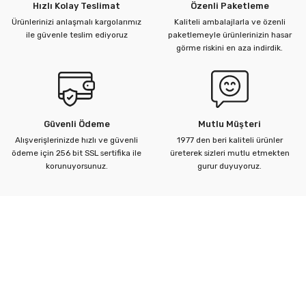
Hızlı Kolay Teslimat
Özenli Paketleme
Ürünlerinizi anlaşmalı kargolarımız
Kaliteli ambalajlarla ve özenli
ile güvenle teslim ediyoruz
paketlemeyle ürünlerinizin hasar
görme riskini en aza indirdik.
Güvenli Ödeme
Mutlu Müşteri
Alışverişlerinizde hızlı ve güvenli
1977 den beri kaliteli ürünler
ödeme için 256 bit SSL sertifika ile
üreterek sizleri mutlu etmekten
korunuyorsunuz.
gurur duyuyoruz.
Kurumsal
Yardım Merkezi