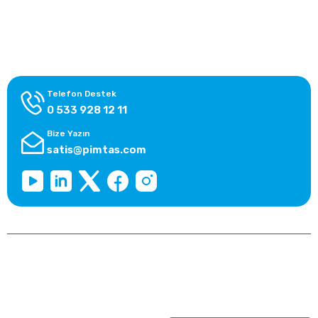
Alışveriş Bilgileri
Kategoriler
Telefon Destek
0 533 928 12 11
Bize Yazın
satis@pimtas.com
Copyright 2026 © pimplast.com, Tüm Hakları Saklıdır.
Kredi kartı bilgileriniz 256bit SSL sertifikası ile korunmaktadır.