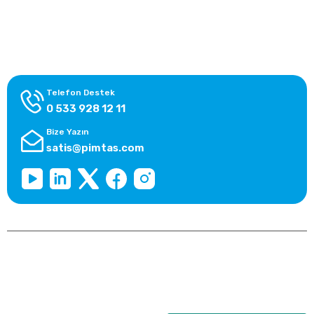
Alışveriş Bilgileri
Kategoriler
Telefon Destek
0 533 928 12 11
Bize Yazın
satis@pimtas.com
Copyright 2026 © pimplast.com, Tüm Hakları Saklıdır.
Kredi kartı bilgileriniz 256bit SSL sertifikası ile korunmaktadır.