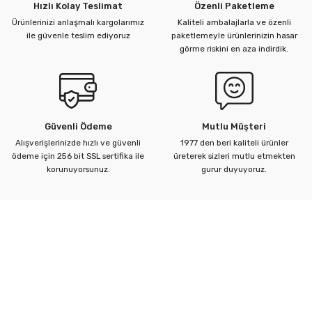
Hızlı Kolay Teslimat
Özenli Paketleme
Ürünlerinizi anlaşmalı kargolarımız
Kaliteli ambalajlarla ve özenli
ile güvenle teslim ediyoruz
paketlemeyle ürünlerinizin hasar
görme riskini en aza indirdik.
Güvenli Ödeme
Mutlu Müşteri
Alışverişlerinizde hızlı ve güvenli
1977 den beri kaliteli ürünler
ödeme için 256 bit SSL sertifika ile
üreterek sizleri mutlu etmekten
korunuyorsunuz.
gurur duyuyoruz.
Kurumsal
Yardım Merkezi