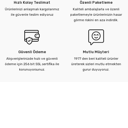
Hızlı Kolay Teslimat
Özenli Paketleme
Ürünlerinizi anlaşmalı kargolarımız
Kaliteli ambalajlarla ve özenli
ile güvenle teslim ediyoruz
paketlemeyle ürünlerinizin hasar
görme riskini en aza indirdik.
Güvenli Ödeme
Mutlu Müşteri
Alışverişlerinizde hızlı ve güvenli
1977 den beri kaliteli ürünler
ödeme için 256 bit SSL sertifika ile
üreterek sizleri mutlu etmekten
korunuyorsunuz.
gurur duyuyoruz.
Kurumsal
Yardım Merkezi