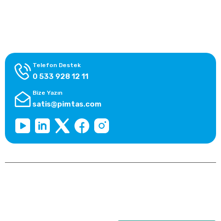
Alışveriş Bilgileri
Kategoriler
Telefon Destek
0 533 928 12 11
Bize Yazın
satis@pimtas.com
Copyright 2026 © pimplast.com, Tüm Hakları Saklıdır.
Kredi kartı bilgileriniz 256bit SSL sertifikası ile korunmaktadır.