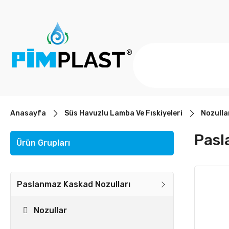
Anasayfa
Süs Havuzlu Lamba Ve Fıskiyeleri
Nozulla
Pasl
Ürün Grupları
Paslanmaz Kaskad Nozulları
Nozullar