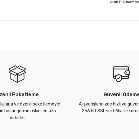
Ürün Bulunamad
zenli Paketleme
Güvenli Ödem
lajlarla ve özenli paketlemeyle
Alışverişlerinizde hızlı ve güve
zin hasar görme riskini en aza
256 bit SSL sertifika ile kor
indirdik.