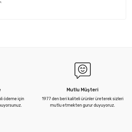
ı.
e
Mutlu Müşteri
nli ödeme için
1977 den beri kaliteli ürünler üreterek sizleri
unuyorsunuz.
mutlu etmekten gurur duyuyoruz.