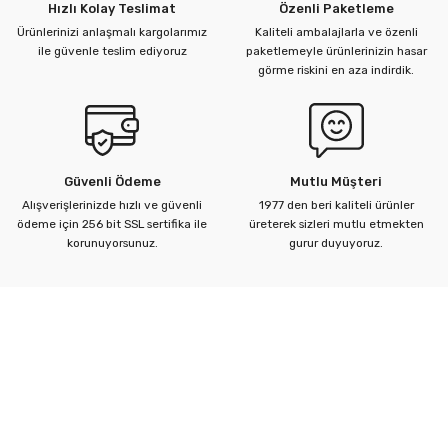
Hızlı Kolay Teslimat
Özenli Paketleme
Ürünlerinizi anlaşmalı kargolarımız
Kaliteli ambalajlarla ve özenli
ile güvenle teslim ediyoruz
paketlemeyle ürünlerinizin hasar
görme riskini en aza indirdik.
Güvenli Ödeme
Mutlu Müşteri
Alışverişlerinizde hızlı ve güvenli
1977 den beri kaliteli ürünler
ödeme için 256 bit SSL sertifika ile
üreterek sizleri mutlu etmekten
korunuyorsunuz.
gurur duyuyoruz.
Kurumsal
Yardım Merkezi