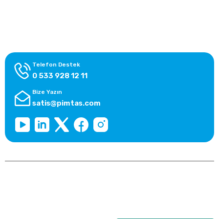
Alışveriş Bilgileri
Kategoriler
Telefon Destek
0 533 928 12 11
Bize Yazın
satis@pimtas.com
Copyright 2026 © pimplast.com, Tüm Hakları Saklıdır.
Kredi kartı bilgileriniz 256bit SSL sertifikası ile korunmaktadır.