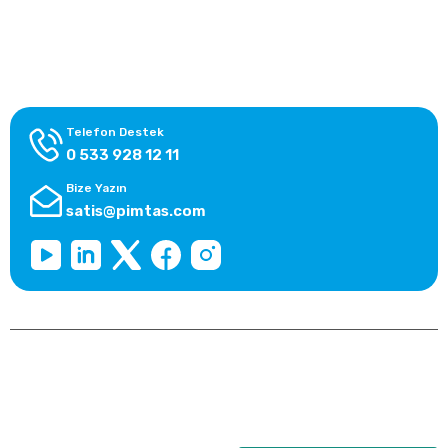
Alışveriş Bilgileri
Kategoriler
Telefon Destek
0 533 928 12 11
Bize Yazın
satis@pimtas.com
Copyright 2026 © pimplast.com, Tüm Hakları Saklıdır.
Kredi kartı bilgileriniz 256bit SSL sertifikası ile korunmaktadır.