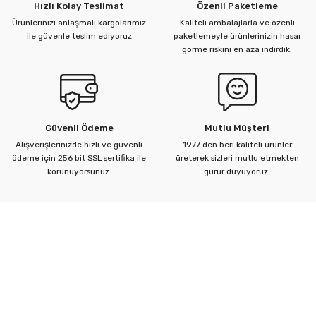
Hızlı Kolay Teslimat
Özenli Paketleme
Ürünlerinizi anlaşmalı kargolarımız
Kaliteli ambalajlarla ve özenli
ile güvenle teslim ediyoruz
paketlemeyle ürünlerinizin hasar
görme riskini en aza indirdik.
Güvenli Ödeme
Mutlu Müşteri
Alışverişlerinizde hızlı ve güvenli
1977 den beri kaliteli ürünler
ödeme için 256 bit SSL sertifika ile
üreterek sizleri mutlu etmekten
korunuyorsunuz.
gurur duyuyoruz.
Kurumsal
Yardım Merkezi