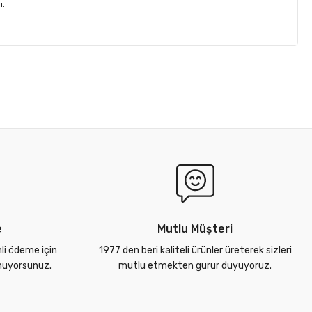
ı.
e
Mutlu Müşteri
nli ödeme için
1977 den beri kaliteli ürünler üreterek sizleri
unuyorsunuz.
mutlu etmekten gurur duyuyoruz.