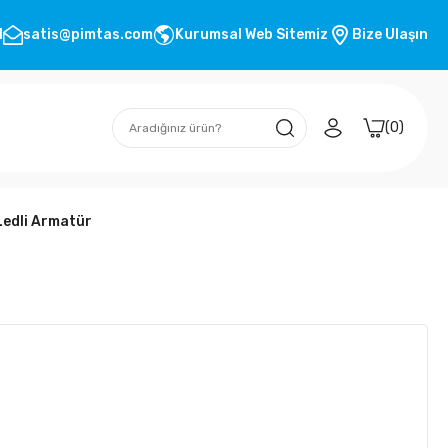
1
satis@pimtas.com
Kurumsal Web Sitemiz
Bize Ulaşın
0
edli Armatür