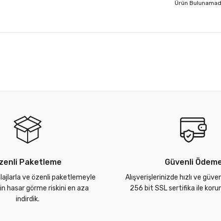
Ürün Bulunamad
zenli Paketleme
Güvenli Ödem
lajlarla ve özenli paketlemeyle
Alışverişlerinizde hızlı ve güve
zin hasar görme riskini en aza
256 bit SSL sertifika ile kor
indirdik.