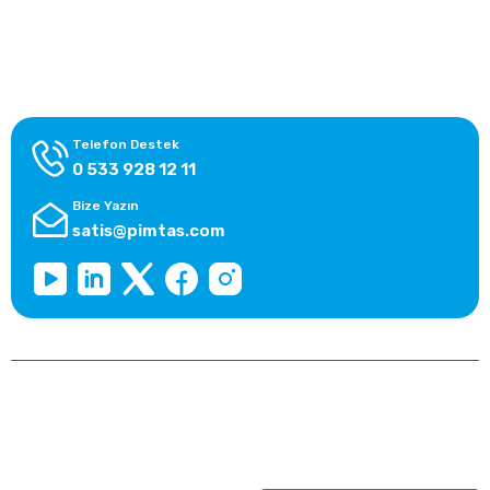
Alışveriş Bilgileri
Kategoriler
Telefon Destek
0 533 928 12 11
Bize Yazın
satis@pimtas.com
Copyright 2026 © pimplast.com, Tüm Hakları Saklıdır.
Kredi kartı bilgileriniz 256bit SSL sertifikası ile korunmaktadır.