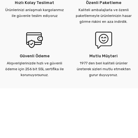
Hızlı Kolay Teslimat
Özenli Paketleme
Ürünlerinizi anlaşmalı kargolarımız
Kaliteli ambalajlarla ve özenli
ile güvenle teslim ediyoruz
paketlemeyle ürünlerinizin hasar
görme riskini en aza indirdik.
Güvenli Ödeme
Mutlu Müşteri
Alışverişlerinizde hızlı ve güvenli
1977 den beri kaliteli ürünler
ödeme için 256 bit SSL sertifika ile
üreterek sizleri mutlu etmekten
korunuyorsunuz.
gurur duyuyoruz.
Kurumsal
Yardım Merkezi