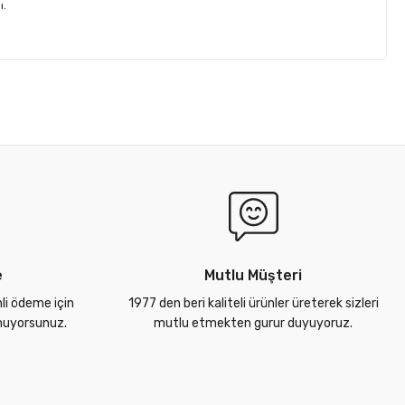
ı.
e
Mutlu Müşteri
nli ödeme için
1977 den beri kaliteli ürünler üreterek sizleri
unuyorsunuz.
mutlu etmekten gurur duyuyoruz.