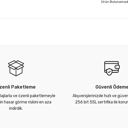
Ürün Bulunamad
zenli Paketleme
Güvenli Ödem
lajlarla ve özenli paketlemeyle
Alışverişlerinizde hızlı ve güve
zin hasar görme riskini en aza
256 bit SSL sertifika ile kor
indirdik.