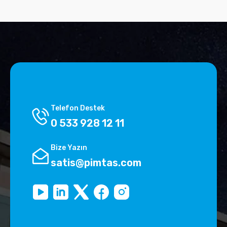
Telefon Destek
0 533 928 12 11
Bize Yazın
satis@pimtas.com