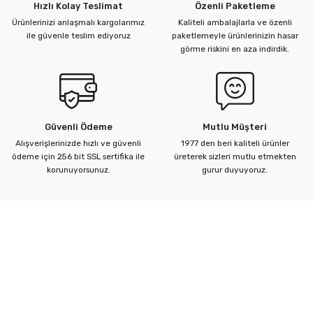
Hızlı Kolay Teslimat
Özenli Paketleme
Ürünlerinizi anlaşmalı kargolarımız
Kaliteli ambalajlarla ve özenli
ile güvenle teslim ediyoruz
paketlemeyle ürünlerinizin hasar
görme riskini en aza indirdik.
Güvenli Ödeme
Mutlu Müşteri
Alışverişlerinizde hızlı ve güvenli
1977 den beri kaliteli ürünler
ödeme için 256 bit SSL sertifika ile
üreterek sizleri mutlu etmekten
korunuyorsunuz.
gurur duyuyoruz.
Kurumsal
Yardım Merkezi