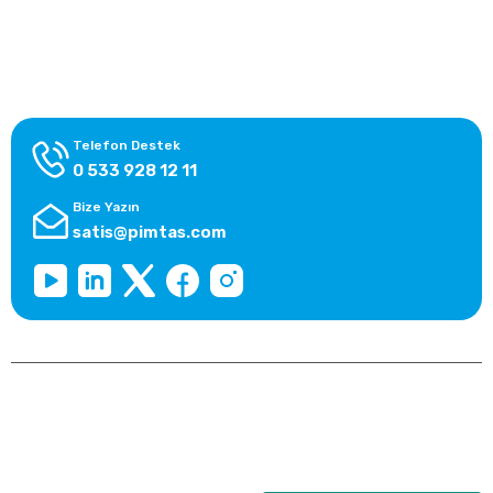
Alışveriş Bilgileri
Kategoriler
Telefon Destek
0 533 928 12 11
Bize Yazın
satis@pimtas.com
Copyright 2026 © pimplast.com, Tüm Hakları Saklıdır.
Kredi kartı bilgileriniz 256bit SSL sertifikası ile korunmaktadır.