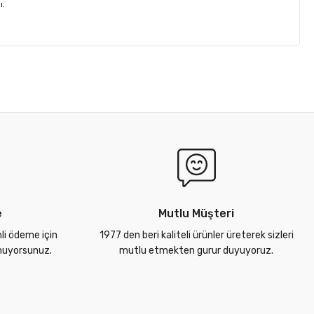
ı.
e
Mutlu Müşteri
nli ödeme için
1977 den beri kaliteli ürünler üreterek sizleri
unuyorsunuz.
mutlu etmekten gurur duyuyoruz.