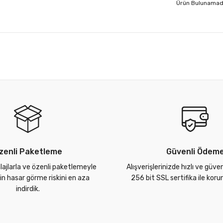
Ürün Bulunamad
zenli Paketleme
Güvenli Ödem
lajlarla ve özenli paketlemeyle
Alışverişlerinizde hızlı ve güve
zin hasar görme riskini en aza
256 bit SSL sertifika ile kor
indirdik.