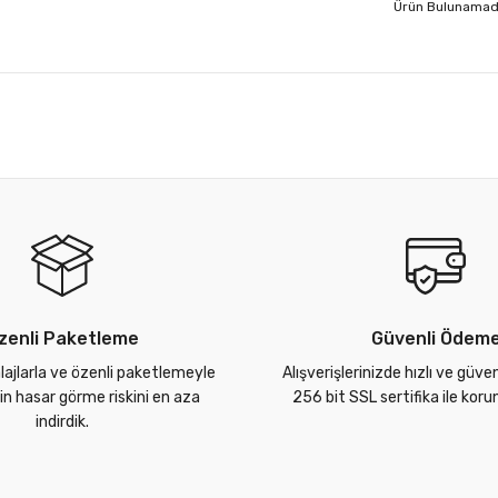
Ürün Bulunamad
zenli Paketleme
Güvenli Ödem
lajlarla ve özenli paketlemeyle
Alışverişlerinizde hızlı ve güve
zin hasar görme riskini en aza
256 bit SSL sertifika ile kor
indirdik.