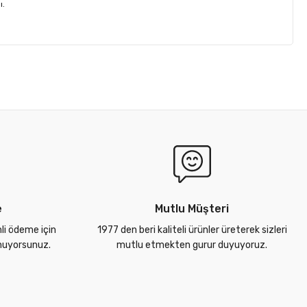
ı.
e
Mutlu Müşteri
nli ödeme için
1977 den beri kaliteli ürünler üreterek sizleri
unuyorsunuz.
mutlu etmekten gurur duyuyoruz.