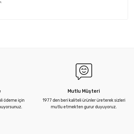
ı.
e
Mutlu Müşteri
nli ödeme için
1977 den beri kaliteli ürünler üreterek sizleri
unuyorsunuz.
mutlu etmekten gurur duyuyoruz.