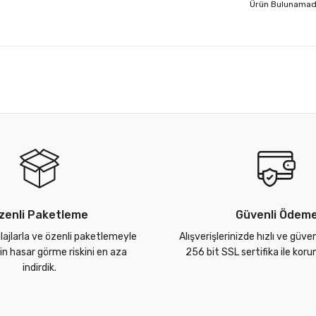
Ürün Bulunamad
zenli Paketleme
Güvenli Ödem
lajlarla ve özenli paketlemeyle
Alışverişlerinizde hızlı ve güve
zin hasar görme riskini en aza
256 bit SSL sertifika ile kor
indirdik.