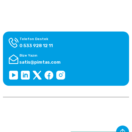
Alışveriş Bilgileri
Kategoriler
Telefon Destek
0 533 928 12 11
Bize Yazın
satis@pimtas.com
Copyright 2026 © pimplast.com, Tüm Hakları Saklıdır.
Kredi kartı bilgileriniz 256bit SSL sertifikası ile korunmaktadır.