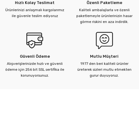
Hızlı Kolay Teslimat
Özenli Paketleme
Ürünlerinizi anlaşmalı kargolarımız
Kaliteli ambalajlarla ve özenli
ile güvenle teslim ediyoruz
paketlemeyle ürünlerinizin hasar
görme riskini en aza indirdik.
Güvenli Ödeme
Mutlu Müşteri
Alışverişlerinizde hızlı ve güvenli
1977 den beri kaliteli ürünler
ödeme için 256 bit SSL sertifika ile
üreterek sizleri mutlu etmekten
korunuyorsunuz.
gurur duyuyoruz.
Kurumsal
Yardım Merkezi