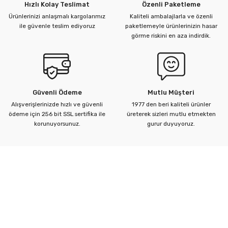
Hızlı Kolay Teslimat
Özenli Paketleme
Ürünlerinizi anlaşmalı kargolarımız
Kaliteli ambalajlarla ve özenli
ile güvenle teslim ediyoruz
paketlemeyle ürünlerinizin hasar
görme riskini en aza indirdik.
Güvenli Ödeme
Mutlu Müşteri
Alışverişlerinizde hızlı ve güvenli
1977 den beri kaliteli ürünler
ödeme için 256 bit SSL sertifika ile
üreterek sizleri mutlu etmekten
korunuyorsunuz.
gurur duyuyoruz.
Kurumsal
Yardım Merkezi