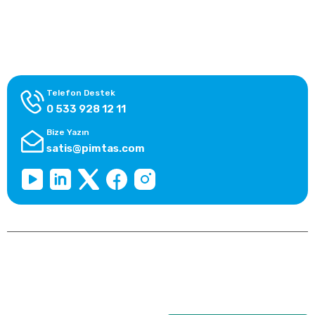
Alışveriş Bilgileri
Kategoriler
Telefon Destek
0 533 928 12 11
Bize Yazın
satis@pimtas.com
Copyright 2026 © pimplast.com, Tüm Hakları Saklıdır.
Kredi kartı bilgileriniz 256bit SSL sertifikası ile korunmaktadır.