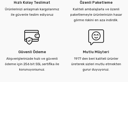
Hızlı Kolay Teslimat
Özenli Paketleme
Ürünlerinizi anlaşmalı kargolarımız
Kaliteli ambalajlarla ve özenli
ile güvenle teslim ediyoruz
paketlemeyle ürünlerinizin hasar
görme riskini en aza indirdik.
Güvenli Ödeme
Mutlu Müşteri
Alışverişlerinizde hızlı ve güvenli
1977 den beri kaliteli ürünler
ödeme için 256 bit SSL sertifika ile
üreterek sizleri mutlu etmekten
korunuyorsunuz.
gurur duyuyoruz.
Kurumsal
Yardım Merkezi