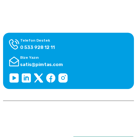
Alışveriş Bilgileri
Kategoriler
Telefon Destek
0 533 928 12 11
Bize Yazın
satis@pimtas.com
Copyright 2026 © pimplast.com, Tüm Hakları Saklıdır.
Kredi kartı bilgileriniz 256bit SSL sertifikası ile korunmaktadır.