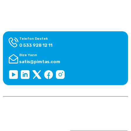
Alışveriş Bilgileri
Kategoriler
Telefon Destek
0 533 928 12 11
Bize Yazın
satis@pimtas.com
Copyright 2026 © pimplast.com, Tüm Hakları Saklıdır.
Kredi kartı bilgileriniz 256bit SSL sertifikası ile korunmaktadır.