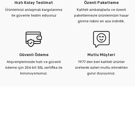
Hızlı Kolay Teslimat
Özenli Paketleme
Ürünlerinizi anlaşmalı kargolarımız
Kaliteli ambalajlarla ve özenli
ile güvenle teslim ediyoruz
paketlemeyle ürünlerinizin hasar
görme riskini en aza indirdik.
Güvenli Ödeme
Mutlu Müşteri
Alışverişlerinizde hızlı ve güvenli
1977 den beri kaliteli ürünler
ödeme için 256 bit SSL sertifika ile
üreterek sizleri mutlu etmekten
korunuyorsunuz.
gurur duyuyoruz.
Kurumsal
Yardım Merkezi