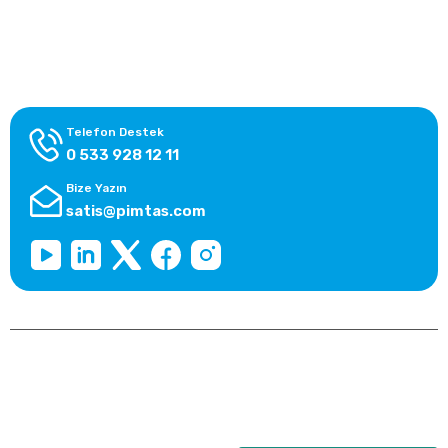
Alışveriş Bilgileri
Kategoriler
Telefon Destek
0 533 928 12 11
Bize Yazın
satis@pimtas.com
Copyright 2026 © pimplast.com, Tüm Hakları Saklıdır.
Kredi kartı bilgileriniz 256bit SSL sertifikası ile korunmaktadır.