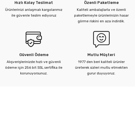
Hızlı Kolay Teslimat
Özenli Paketleme
Ürünlerinizi anlaşmalı kargolarımız
Kaliteli ambalajlarla ve özenli
ile güvenle teslim ediyoruz
paketlemeyle ürünlerinizin hasar
görme riskini en aza indirdik.
Güvenli Ödeme
Mutlu Müşteri
Alışverişlerinizde hızlı ve güvenli
1977 den beri kaliteli ürünler
ödeme için 256 bit SSL sertifika ile
üreterek sizleri mutlu etmekten
korunuyorsunuz.
gurur duyuyoruz.
Kurumsal
Yardım Merkezi