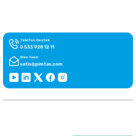
Alışveriş Bilgileri
Kategoriler
Telefon Destek
0 533 928 12 11
Bize Yazın
satis@pimtas.com
Copyright 2026 © pimplast.com, Tüm Hakları Saklıdır.
Kredi kartı bilgileriniz 256bit SSL sertifikası ile korunmaktadır.