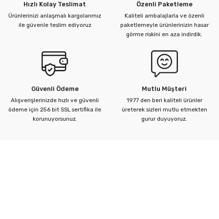
Hızlı Kolay Teslimat
Özenli Paketleme
Ürünlerinizi anlaşmalı kargolarımız
Kaliteli ambalajlarla ve özenli
ile güvenle teslim ediyoruz
paketlemeyle ürünlerinizin hasar
görme riskini en aza indirdik.
Güvenli Ödeme
Mutlu Müşteri
Alışverişlerinizde hızlı ve güvenli
1977 den beri kaliteli ürünler
ödeme için 256 bit SSL sertifika ile
üreterek sizleri mutlu etmekten
korunuyorsunuz.
gurur duyuyoruz.
Kurumsal
Yardım Merkezi