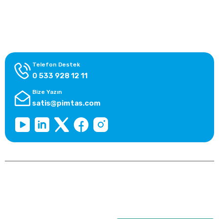
Alışveriş Bilgileri
Kategoriler
Telefon Destek
0 533 928 12 11
Bize Yazın
satis@pimtas.com
Copyright 2026 © pimplast.com, Tüm Hakları Saklıdır.
Kredi kartı bilgileriniz 256bit SSL sertifikası ile korunmaktadır.