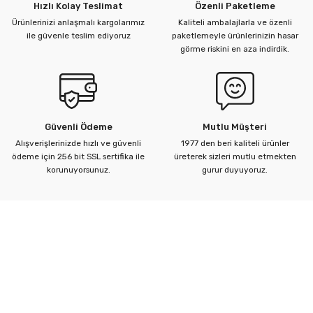
Hızlı Kolay Teslimat
Özenli Paketleme
Ürünlerinizi anlaşmalı kargolarımız
Kaliteli ambalajlarla ve özenli
ile güvenle teslim ediyoruz
paketlemeyle ürünlerinizin hasar
görme riskini en aza indirdik.
Güvenli Ödeme
Mutlu Müşteri
Alışverişlerinizde hızlı ve güvenli
1977 den beri kaliteli ürünler
ödeme için 256 bit SSL sertifika ile
üreterek sizleri mutlu etmekten
korunuyorsunuz.
gurur duyuyoruz.
Kurumsal
Yardım Merkezi